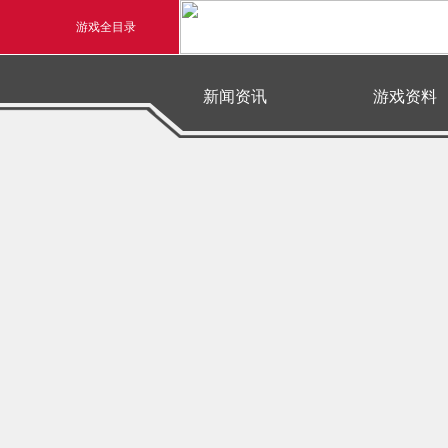
游戏全目录
玄幻游戏
新闻资讯
游戏资料
玄天之剑
最新新闻
官方新闻
游戏公告
游戏活动
资料中心
游戏充值
剑啸九州
下载中心
神兵系统
猛将OL
账号注册
密码找回
《勇士ol》预约开启
【西游
横版格斗动作网游
首款