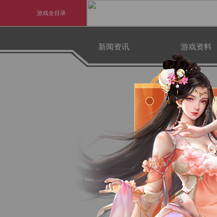
游戏全目录
玄幻游戏
新闻资讯
游戏资料
玄天之剑
最新新闻
资料中心
剑啸九州
官方新闻
游戏公告
猛将OL
游戏活动
《勇士ol》预约开启
【西游
横版格斗动作网游
首款