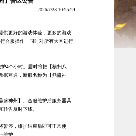
神州】合区公告
2026/7/28 10:55:59
提供更好的游戏体验，更多的游戏
进行合服操作，同时对所有大区进行
计需要维护4个小时。届时将把【横扫八
数据互通，新服名称为【鼎盛神
鼎盛神州】。合服维护后服务器具
互转告及时下线。
将暂停，维护结束后即可正常使
行维护。