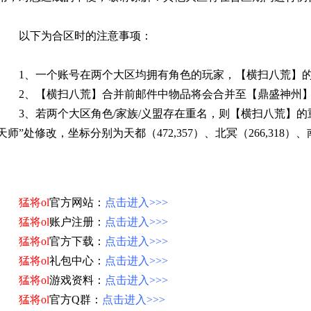
以下为合区时的注意事项：
1、一个账号在两个大区均拥有角色的玩家，【横扫八荒】
2、【横扫八荒】合并前邮件中物品将会合并至【鼎盛神州
3、若两个大区角色/家族/义盟存在重名，则【横扫八荒】的重
天师”处修改，坐标分别为天都（472,357）、北冥（266,318）、南
猛将ol
官方网站：
点击进入>>>
猛将ol
账户注册：
点击进入>>>
猛将ol
官方下载：
点击进入>>>
猛将ol
礼包中心：
点击进入>>>
猛将ol
游戏资料：
点击进入>>>
猛将ol
官方Q群：
点击进入>>>