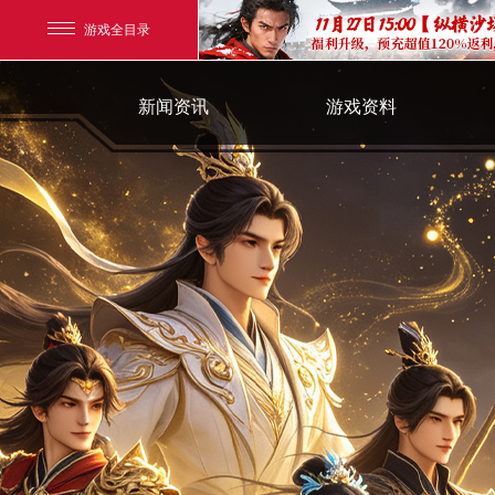
游戏全目录
玄幻游戏
新闻资讯
游戏资料
玄天之剑
最新新闻
官方新闻
游戏公告
游戏活动
资料中心
游戏充值
剑啸九州
下载中心
神兵系统
猛将OL
【
账号注册
密码找回
《勇士ol》预约开启
【西游】神兽版新版
横版格斗动作网游
首款骑战回合制端游