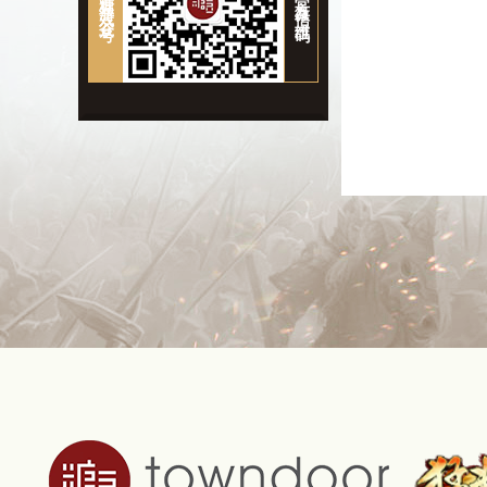
糖豆游戏公众号
官方微信二维码