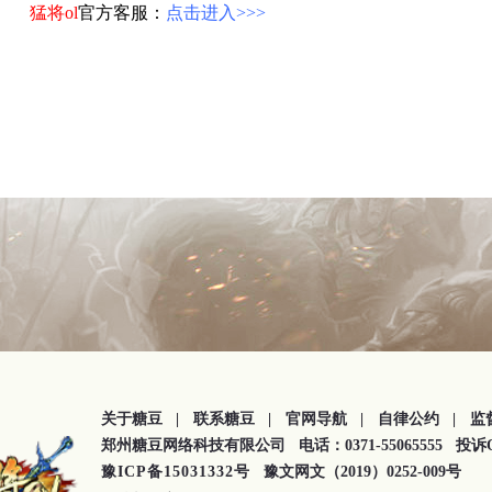
猛将ol
官方客服：
点击进入>>>
关于糖豆 |
联系糖豆 |
官网导航 |
自律公约 |
监
郑州糖豆网络科技有限公司 电话：0371-55065555 投诉QQ
豫ICP备15031332号
豫文网文（2019）0252-009号