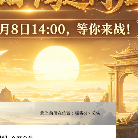
您当前所在位置：
猛将ol
> 公告