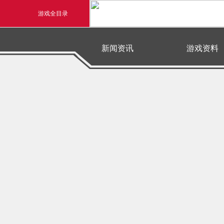
游戏全目录
玄幻游戏
新闻资讯
游戏资料
玄天之剑
最新新闻
官方新闻
游戏公告
游戏活动
资料中心
游戏充值
剑啸九州
下载中心
神兵系统
猛将OL
账号注册
密码找回
《勇士ol》预约开启
【西游
横版格斗动作网游
首款